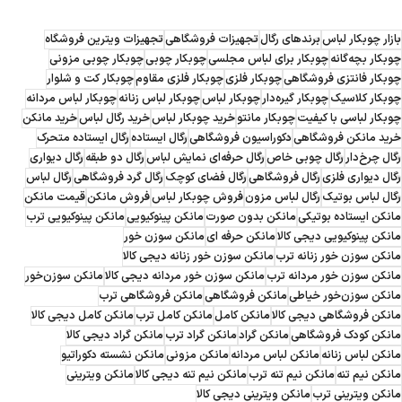
بازار چوبکار لباس
برندهای رگال
تجهیزات فروشگاهی
تجهیزات ویترین فروشگاه
چوبکار بچه‌گانه
چوبکار برای لباس مجلسی
چوبکار چوبی
چوبکار چوبی مزونی
چوبکار فانتزی فروشگاهی
چوبکار فلزی
چوبکار فلزی مقاوم
چوبکار کت و شلوار
چوبکار کلاسیک
چوبکار گیره‌دار
چوبکار لباس
چوبکار لباس زنانه
چوبکار لباس مردانه
چوبکار لباسی با کیفیت
چوبکار مانتو
خرید چوبکار لباس
خرید رگال لباس
خرید مانکن
خرید مانکن فروشگاهی
دکوراسیون فروشگاهی
رگال ایستاده
رگال ایستاده متحرک
رگال چرخ‌دار
رگال چوبی خاص
رگال حرفه‌ای نمایش لباس
رگال دو طبقه
رگال دیواری
رگال دیواری فلزی
رگال فروشگاهی
رگال فضای کوچک
رگال گرد فروشگاهی
رگال لباس
رگال لباس بوتیک
رگال لباس مزون
فروش چوبکار لباس
فروش مانکن
قیمت مانکن
مانکن ایستاده بوتیکی
مانکن بدون صورت
مانکن پینوکیویی
مانکن پینوکیویی ترب
مانکن پینوکیویی دیجی کالا
مانکن حرفه ای
مانکن سوزن خور
مانکن سوزن خور زنانه ترب
مانکن سوزن خور زنانه دیجی کالا
مانکن سوزن خور مردانه ترب
مانکن سوزن خور مردانه دیجی کالا
مانکن سوزن‌خور
مانکن سوزن‌خور خیاطی
مانکن فروشگاهی
مانکن فروشگاهی ترب
مانکن فروشگاهی دیجی کالا
مانکن کامل
مانکن کامل ترب
مانکن کامل دیجی کالا
مانکن کودک فروشگاهی
مانکن گراد
مانکن گراد ترب
مانکن گراد دیجی کالا
مانکن لباس زنانه
مانکن لباس مردانه
مانکن مزونی
مانکن نشسته دکوراتیو
مانکن نیم تنه
مانکن نیم تنه ترب
مانکن نیم تنه دیجی کالا
مانکن ویترینی
مانکن ویترینی ترب
مانکن ویترینی دیجی کالا