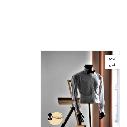
22
آبان