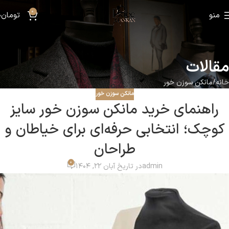
0
منو
تومان
0
مقالات
خانه
مانکن سوزن خور
مانکن سوزن خور
راهنمای خرید مانکن سوزن خور سایز
کوچک؛ انتخابی حرفه‌ای برای خیاطان و
طراحان
0
admin
در تاریخ آبان 22, 1404