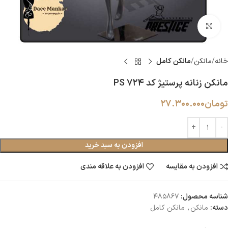
بزرگنمایی تصویر
خانه
مانکن
مانکن کامل
مانکن زنانه پرستیژ کد PS 724
تومان
27.300.000
افزودن به سبد خرید
افزودن به مقایسه
افزودن به علاقه مندی
شناسه محصول:
485867
دسته:
مانکن
,
مانکن کامل