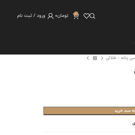
0
تومان
0
ورود / ثبت نام
ت
ی زنانه – طلائی
ه سبد خرید
ی