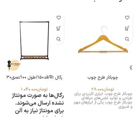
چوبکار طرح چوب
رگال R1/قد150/طول 100/عمق۳۰
تومان
28.000
تومان
1.040.000
چوبکار طرح چوب: ابزاری کاربردی برای
رگال‌ها به صورت مونتاژ
طراحی و تولید لباس‌های حرفه‌ای
نشده ارسال می‌شوند.
چوبکار طرح چوب یکی از ابزارهای مهم
و ضروری
برای مونتاژ نیاز به آلن
شماره ۵ است.
-