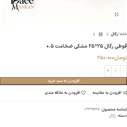
بزرگنمایی تصویر
خانه
رگال
قوطی رگال ۲۵*۲۵ مشکی ضخامت 0.5
تومان
250.000
افزودن به سبد خرید
افزودن به مقایسه
افزودن به علاقه مندی
شناسه محصول:
1339467
دسته:
رگال