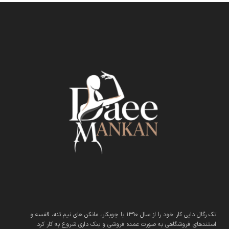
تک رگال دایی کار خود را از سال 1390 با چوبکار، مانکن های نیم تنه، قفسه و
استندهای فروشگاهی به صورت عمده فروشی و بنک داری شروع به کار کرد.