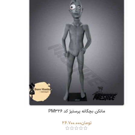
مانکن بچگانه پرستیژ کد PM326
تومان
26.700.000