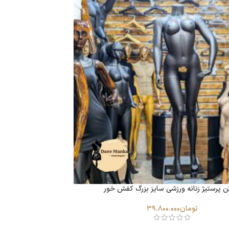
ن پرستیژ زنانه ورزشی سایز بزرگ کفش خور
تومان
39.800.000