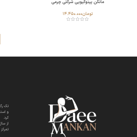
مانکن پینوکیویی شرکتی چرمی
تومان
14.450.000
و است
کرد.
تمرکز 