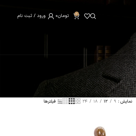
0
تومان
0
ورود / ثبت نام
ت
نمایش
9
12
18
24
فیلترها