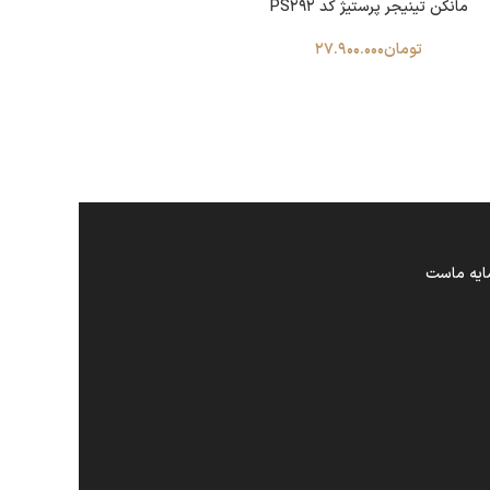
مانکن تینیجر پرستیژ کد PS292
تومان
27.900.000
ایه ماست