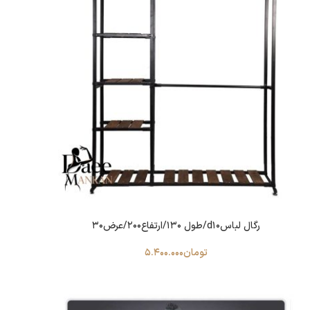
رگال لباسd10/طول 130/ارتفاع200/عرض30
تومان
5.400.000